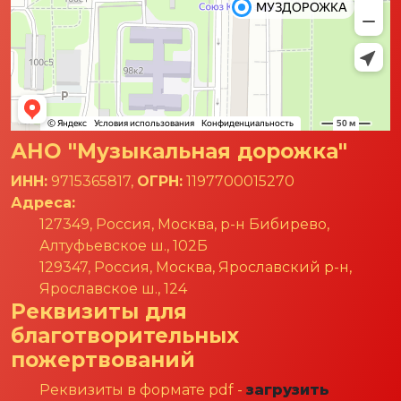
АНО "Музыкальная дорожка"
ИНН:
9715365817,
ОГРН:
1197700015270
Адреса:
127349, Россия, Москва, р-н Бибирево,
Алтуфьевское ш., 102Б
129347, Россия, Москва, Ярославский р-н,
Ярославское ш., 124
Реквизиты для
благотворительных
пожертвований
Реквизиты в формате pdf -
загрузить